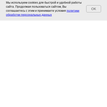
Мы используем cookies для быстрой и удобной работы
Назад в каталог
сайта. Продолжая пользоваться сайтом, Вы
OK
соглашаетесь с этим и принимаете условия
политики
обработки персональных данных
Сайт носит информационный характер, не является
офертой, актуальные цены и наличие уточняйте у
менеджеров по продажам
АДРЕСА МАГАЗИНОВ
Салон мебели "Идея"
г. Чита, Шилова, 12
+7-924-811-58-58
Галерея Мебели
г. Чита, Горького, 40
7-924-811-59-59