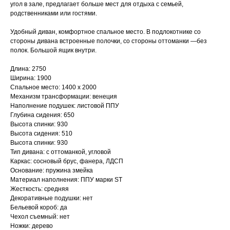
угол в зале, предлагает больше мест для отдыха с семьей,
родственниками или гостями.
Удобный диван, комфортное спальное место. В подлокотнике со
стороны дивана встроенные полочки, со стороны оттоманки —без
полок. Большой ящик внутри.
Длина: 2750
Ширина: 1900
Спальное место: 1400 х 2000
Механизм трансформации: венеция
Наполнение подушек: листовой ППУ
Глубина сидения: 650
Высота спинки: 930
Высота сидения: 510
Высота спинки: 930
Тип дивана: с оттоманкой, угловой
Каркас: сосновый брус, фанера, ЛДСП
Основание: пружина змейка
Материал наполнения: ППУ марки ST
Жесткость: средняя
Декоративные подушки: нет
Бельевой короб: да
Чехол съемный: нет
Ножки: дерево