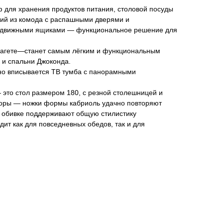
 для хранения продуктов питания, столовой посуды
щий из комода с распашными дверями и
ыдвижными ящиками — функциональное решение для
багете—станет самым лёгким и функциональным
к и спальни Джоконда.
чно вписывается ТВ тумба с панорамными
это стол размером 180, с резной столешницей и
поры — ножки формы кабриоль удачно повторяют
ей обивке поддерживают общую стилистику
дит как для повседневных обедов, так и для