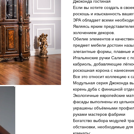
Джоконда гостиная
Если вы хотите создать в сво
роскошь и изысканность ваше
ЭРА обладает всеми необходи
Являясь ярким представителе
золочением декоров.
Обилие элементов и качестве
предмет мебели достоин назы
элегантные формы, плавные и
Итальянские ручки Саличе с 
кабриоль, добавляющие лёгкос
роскошная корона с нанесени
Все это относит коллекцию к с
Модульная серия Джоконда вып
корень дуба с финишной отдел
Экологичные европейские мат
фасады выполнены из цельно
украшены объёмными профиля
руками мастеров фабрики
Богатство выбора модулей тр
обстановки, необходимые для
комнаты: