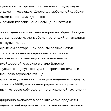
ем доме неповторимую обстановку и подчеркнуть
го дома — коллекция Джоконда мебельной фабрики
мыми качествами для этого.
м вечной классики, она насыщена цветом и
нная отделка создает неповторимый образ. Каждый
ваться царским, эта мебель настоящий антиквариат
зогнутые линии,
покрытием состаренной бронзы резные ножки
ти и элегантности сервантам и витринам
ем золотой патины под глянцевым лаком.
амой дорогой классике в стиле Барокко
ускается в двух текстурах — кремовая эмаль и
кой лака глубокого глянца.
ериалы — древесная плита для надёжного корпуса,
кроеного МДФ, элегантной радиусной формы и
ми, которые собираются по уникальной технологии
адиционно включает в себя ключевые предметы
 удачной меблировки любой гостиной или столовой