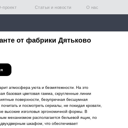
D-проект
Статьи и новости
О нас
анте от фабрики Дятьково
ия
арит атмосфера уюта и безмятежности. На это
я базовая цветовая гамма, скругленные линии
приятные поверхности, безупречная бесшумная
почитать и посмотреть сериалы, не покидая кровати,
ые высокие изголовья эргономичной формы. В
ным механизмом располагается бельевой ящик, по
 двухдверным шкафом, что обеспечивает