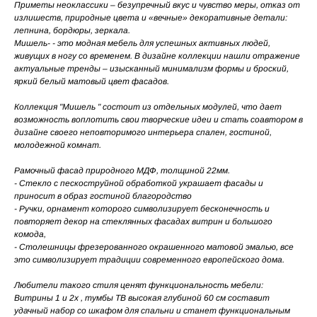
Приметы неоклассики – безупречный вкус и чувство меры, отказ от
излишеств, природные цвета и «вечные» декоративные детали:
лепнина, бордюры, зеркала.
Мишель- - это модная мебель для успешных активных людей,
живущих в ногу со временем. В дизайне коллекции нашли отражение
актуальные тренды – изысканный минимализм формы и броский,
яркий белый матовый цвет фасадов.
Коллекция "Мишель " состоит из отдельных модулей, что дает
возможность воплотить свои творческие идеи и стать соавтором в
дизайне своего неповторимого интерьера спален, гостиной,
молодежной комнат.
Рамочный фасад природного МДФ, толщиной 22мм.
- Стекло с пескоструйной обработкой украшает фасады и
приносит в образ гостиной благородство
- Ручки, орнамент которого символизирует бесконечность и
повторяет декор на стеклянных фасадах витрин и большого
комода,
- Столешницы фрезерованного окрашенного матовой эмалью, все
это символизирует традиции современного европейского дома.
Любители такого стиля ценят функциональность мебели:
Витрины 1 и 2х , тумбы ТВ высокая глубиной 60 см составит
удачный набор со шкафом для спальни и станет функциональным