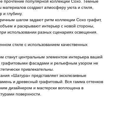
ое прочтение популярной коллекции Сохо. Темные
ы материалов создают атмосферу уюта и стиля,
 и глубину.
ичным шагом задают ритм коллекции Сохо графит,
объем и раскрывают интерьер с новой стороны,
 при использовании разных сценариях освещения.
енном стиле с использованием качественных
ом станут центральным элементом интерьера вашей
 с графитовыми фасадами и рельефным узором не
стетически привлекательны.
пания «Шатура» представляет эксклюзивные
камень и древесный графитовый. Вся гамма оттенков
ским дизайнером и мастерски воплощена в
стурами поверхности.