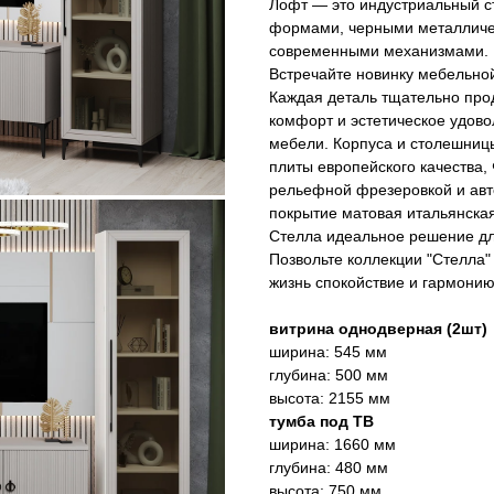
Лофт — это индустриальный с
формами, черными металличе
современными механизмами.
Встречайте новинку мебельной
Каждая деталь тщательно про
комфорт и эстетическое удово
мебели. Корпуса и столешниц
плиты европейского качества
рельефной фрезеровкой и ав
покрытие матовая итальянская
Стелла идеальное решение дл
Позвольте коллекции "Стелла"
жизнь спокойствие и гармонию
витрина однодверная (2шт)
ширина: 545 мм
глубина: 500 мм
высота: 2155 мм
тумба под ТВ
ширина: 1660 мм
глубина: 480 мм
высота: 750 мм